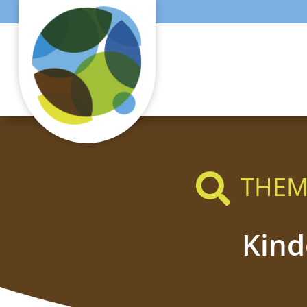
THEM

Kind