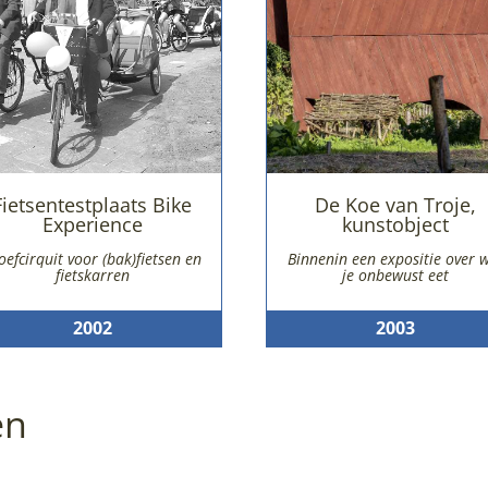
Fietsentestplaats Bike
De Koe van Troje,
Experience
kunstobject
oefcirquit voor (bak)fietsen en
Binnenin een expositie over 
fietskarren
je onbewust eet
2002
2003
en