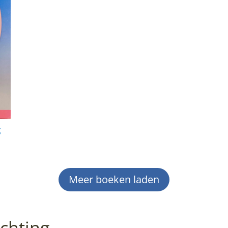
g
Meer boeken laden
ichting