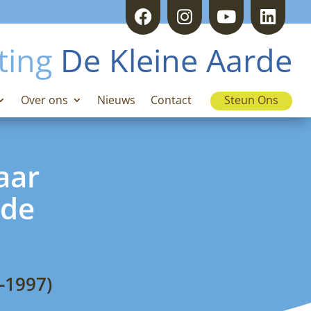
ting
De Kleine Aarde
Over ons
Nieuws
Contact
Steun Ons
aar
rde
-1997)