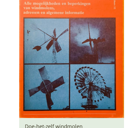
Doe-het-zelf windmolen