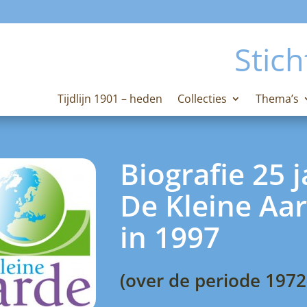
Stich
Tijdlijn 1901 – heden
Collecties
Thema’s
Biografie 25 j
De Kleine Aa
in 1997
(over de periode 1972