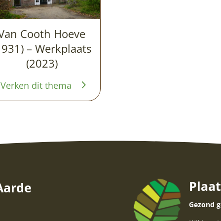
Van Cooth Hoeve
1931) – Werkplaats
(2023)
Verken dit thema
Plaat
 Aarde
Gezond g