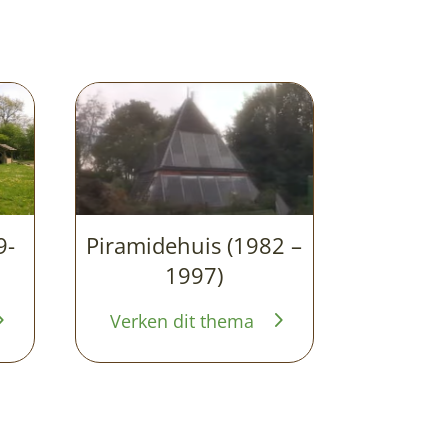
9-
Piramidehuis (1982 –
1997)
Verken dit thema