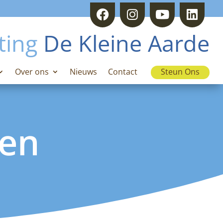
ting
De Kleine Aarde
Over ons
Nieuws
Contact
Steun Ons
en