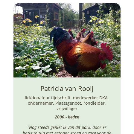
Patricia van Rooij
lid/donateur tijdschrift
,
medewerker DKA
,
ondernemer
,
Plaatsgenoot
,
rondleider
,
vrijwilliger
2000 - heden
"Nog steeds geniet ik van dit park, door er
bezig te zijn met eetbaar groen en zorg voor de