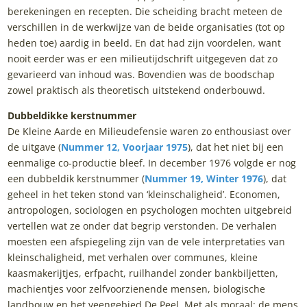
berekeningen en recepten. Die scheiding bracht meteen de
verschillen in de werkwijze van de beide organisaties (tot op
heden toe) aardig in beeld. En dat had zijn voordelen, want
nooit eerder was er een milieutijdschrift uitgegeven dat zo
gevarieerd van inhoud was. Bovendien was de boodschap
zowel praktisch als theoretisch uitstekend onderbouwd.
Dubbeldikke kerstnummer
De Kleine Aarde en Milieudefensie waren zo enthousiast over
de uitgave (
Nummer 12, Voorjaar 1975
), dat het niet bij een
eenmalige co-productie bleef. In december 1976 volgde er nog
een dubbeldik kerstnummer (
Nummer 19, Winter 1976
), dat
geheel in het teken stond van ‘kleinschaligheid’. Economen,
antropologen, sociologen en psychologen mochten uitgebreid
vertellen wat ze onder dat begrip verstonden. De verhalen
moesten een afspiegeling zijn van de vele interpretaties van
kleinschaligheid, met verhalen over communes, kleine
kaasmakerijtjes, erfpacht, ruilhandel zonder bankbiljetten,
machientjes voor zelfvoorzienende mensen, biologische
landbouw en het veengebied De Peel. Met als moraal: de mens