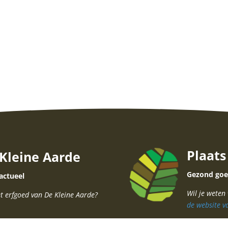
Plaats
 Kleine Aarde
Gezond goe
 actueel
Wil je weten
t erfgoed van De Kleine Aarde?
de website v