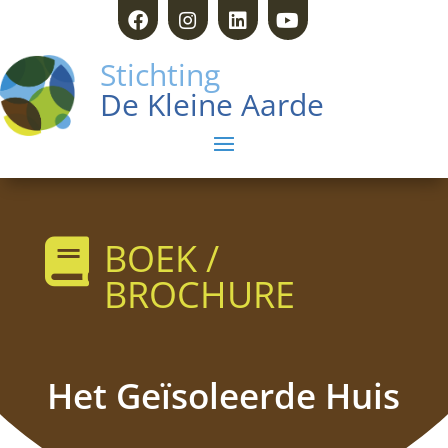
Stichting
De Kleine Aarde
BOEK /

BROCHURE
Het Geïsoleerde Huis