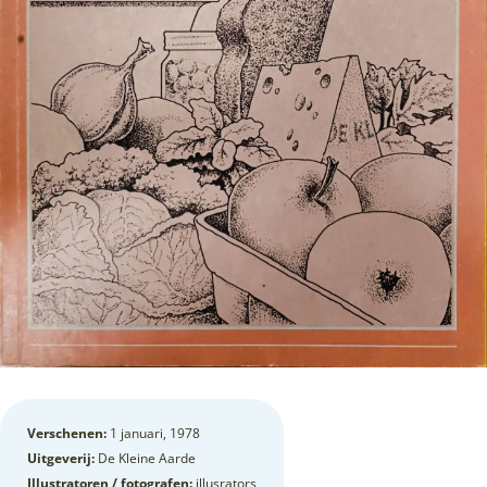
Verschenen:
1 januari, 1978
Uitgeverij:
De Kleine Aarde
Illustratoren / fotografen:
illusrators