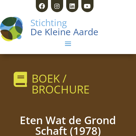
Stichting
De Kleine Aarde
BOEK /

BROCHURE
Eten Wat de Grond
Schaft (1978)